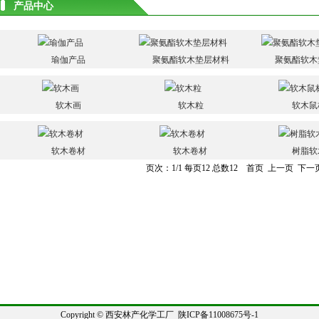
产品中心
瑜伽产品
聚氨酯软木垫层材料
聚氨酯软木
软木画
软木粒
软木鼠
软木卷材
软木卷材
树脂软
页次：1/1 每页12 总数12 首页 上一页 下一
Copyright
© 西安林产化学工厂
陕ICP备11008675号-1